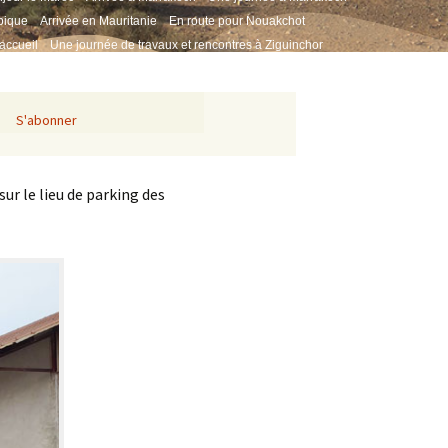
pique
Arrivée en Mauritanie
En route pour Nouakchot
accueil
Une journée de travaux et rencontres à Ziguinchor
koye
Distribution groupée à Kolda – Visite aux missions médicales
S'abonner
ur le lieu de parking des