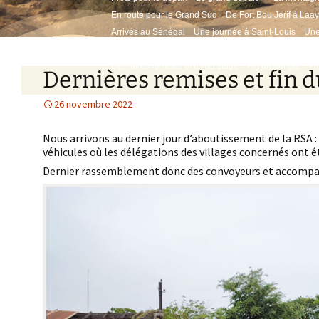
En route pour le Grand Sud
De Fort Bou Jerif à Laa
Arrivés au Sénégal
Une journée à Saint-Louis
Une
Première remise à Affiniam
En route pour les missi
Dernières remises et fin du stage
Fin du périple
Fi
Dernières remises et fin d
26 novembre 2022
Nous arrivons au dernier jour d’aboutissement de la RSA : 
véhicules où les délégations des villages concernés ont été
Dernier rassemblement donc des convoyeurs et accomp