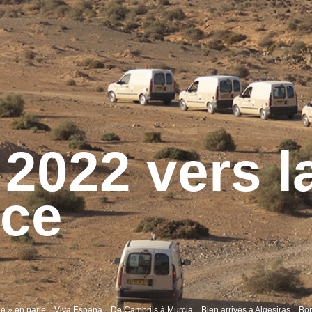
2022 vers l
ce
e » en parle
Viva Espana
De Cambrils à Murcia
Bien arrivés à Algesiras
Bon