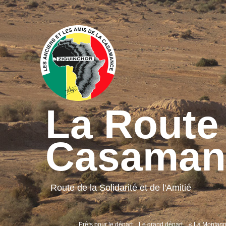
La Route 
Casaman
Route de la Solidarité et de l'Amitié
Prêts pour le départ
Le grand départ
« La Montagn