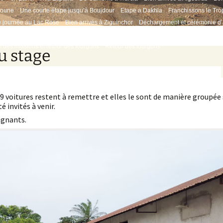
youne
Une courte étape jusqu’à Boujdour
Etape a Dakhla
Franchissons le Tro
 journée au Lac Rose
Bien arrivés à Ziguinchor
Déchargement et cérémonie d’
ons médicales
Au village de Tendieme
En route vers Kolda
Saré Bidji et Santa
n des missions et retour des fourgons
Retour des fourgons
u stage
9 voitures restent à remettre et elles le sont de manière groupée s
 invités à venir.
agnants.