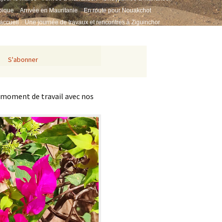
pique
Arrivée en Mauritanie
En route pour Nouakchot
accueil
Une journée de travaux et rencontres à Ziguinchor
koye
Distribution groupée à Kolda – Visite aux missions médicales
S'abonner
 moment de travail avec nos