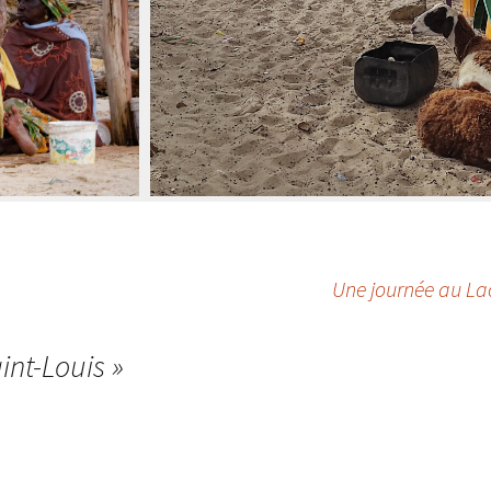
Une journée au L
int-Louis
»