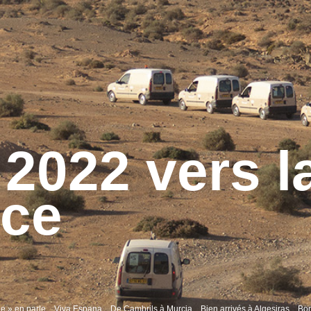
2022 vers l
ce
e » en parle
Viva Espana
De Cambrils à Murcia
Bien arrivés à Algesiras
Bon