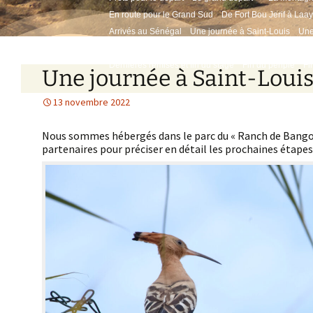
En route pour le Grand Sud
De Fort Bou Jerif à Laa
Arrivés au Sénégal
Une journée à Saint-Louis
Une
Première remise à Affiniam
En route pour les missi
Dernières remises et fin du stage
Fin du périple
Fi
Une journée à Saint-Loui
13 novembre 2022
Nous sommes hébergés dans le parc du « Ranch de Bango 
partenaires pour préciser en détail les prochaines étapes