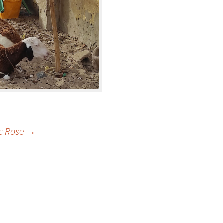
ac Rose
→