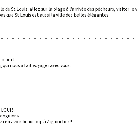
de St Louis, allez sur la plage à l’arrivée des pécheurs, visiter le v
as que St Louis est aussi la ville des belles élégantes.
on port.
 qui nous a fait voyager avec vous.
t LOUIS.
anguier ».
l va en avoir beaucoup à Ziguinchor!!…