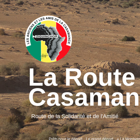
La Route 
Casaman
Route de la Solidarité et de l'Amitié
Prêts pour le départ
Le grand départ
« La Montagn